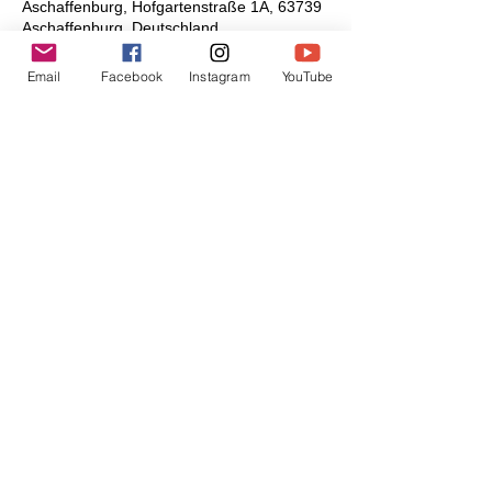
Aschaffenburg, Hofgartenstraße 1A, 63739
Aschaffenburg, Deutschland
Email
Facebook
Instagram
YouTube
Zu- & Absage
Diese Veranstaltung teilen
© 2020 Luan Comedy
Booking & Management
LUAN COMEDY
Email:
info@luancomedy.de