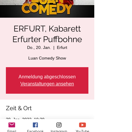
ERFURT, Kabarett
Erfurter Puffbohne
Do., 20. Jan.
  |  
Erfurt
Luan Comedy Show
Anmeldung abgeschlossen
Veranstaltungen ansehen
Zeit & Ort
20. Jan. 2022, 19:30
Erfurt, Lange Brücke 29, 99084 Erfurt,
Deutschland
Email
Facebook
Instagram
YouTube