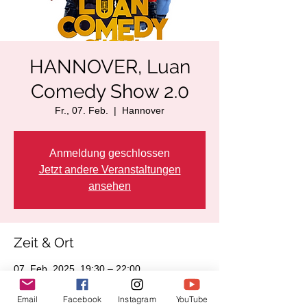
HANNOVER, Luan
Comedy Show 2.0
Fr., 07. Feb.
  |  
Hannover
Anmeldung geschlossen
Jetzt andere Veranstaltungen
ansehen
Zeit & Ort
07. Feb. 2025, 19:30 – 22:00
Hannover, Zur Bettfedernfabrik 3, 30451
Hannover, Deutschland
Email
Facebook
Instagram
YouTube