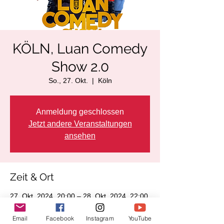
KÖLN, Luan Comedy
Show 2.0
So., 27. Okt.
  |  
Köln
Anmeldung geschlossen
Jetzt andere Veranstaltungen
ansehen
Zeit & Ort
27. Okt. 2024, 20:00 – 28. Okt. 2024, 22:00
Köln, Ehrenfeldgürtel 127, 50823 Köln,
Deutschland
Email
Facebook
Instagram
YouTube